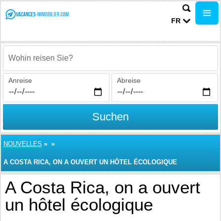
FR
Wohin reisen Sie?
Anreise
Abreise
Suchen
NOUVELLES
»
»
A COSTA RICA, ON A OUVERT UN HÔTEL ÉCOLOGIQUE
A Costa Rica, on a ouvert
un hôtel écologique