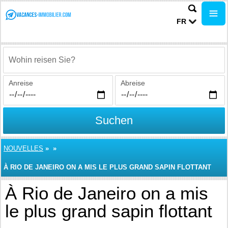
FR
Wohin reisen Sie?
Anreise
Abreise
Suchen
NOUVELLES
»
»
À RIO DE JANEIRO ON A MIS LE PLUS GRAND SAPIN FLOTTANT
À Rio de Janeiro on a mis
le plus grand sapin flottant