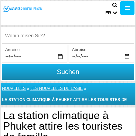
FR
Wohin reisen Sie?
Anreise
Abreise
Suchen
NOUVELLES
»
LES NOUVELLES DE L'ASIE
»
LA STATION CLIMATIQUE À PHUKET ATTIRE LES TOURISTES DE
FAMILLE
La station climatique à
Phuket attire les touristes