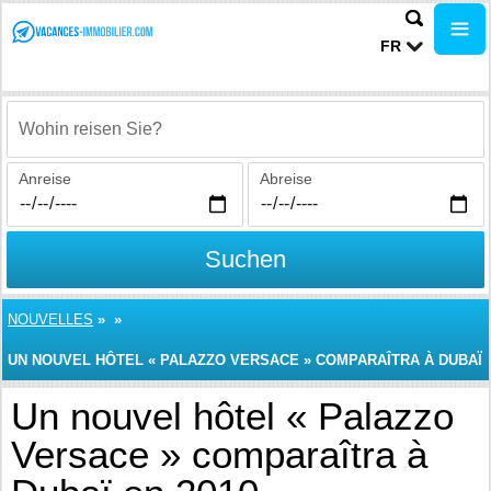
FR
Wohin reisen Sie?
Anreise
Abreise
Suchen
NOUVELLES
»
»
UN NOUVEL HÔTEL « PALAZZO VERSACE » COMPARAÎTRA À DUBAÏ
EN 2010
Un nouvel hôtel « Palazzo
Versace » comparaîtra à