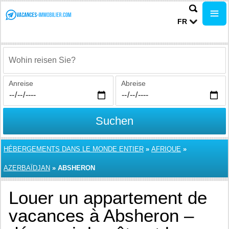
FR
Wohin reisen Sie?
Anreise
Abreise
Suchen
HÉBERGEMENTS DANS LE MONDE ENTIER
»
AFRIQUE
»
AZERBAÏDJAN
»
ABSHERON
Louer un appartement de
vacances à Absheron –