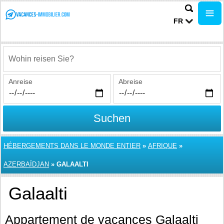
FR
Wohin reisen Sie?
Anreise
Abreise
Suchen
HÉBERGEMENTS DANS LE MONDE ENTIER
»
AFRIQUE
»
AZERBAÏDJAN
»
GALAALTI
Galaalti
Appartement de vacances Galaalti