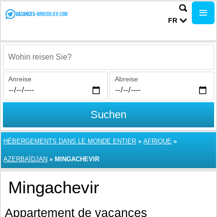
FR
Wohin reisen Sie?
Anreise
Abreise
Suchen
HÉBERGEMENTS DANS LE MONDE ENTIER
»
AFRIQUE
»
AZERBAÏDJAN
»
MINGACHEVIR
Mingachevir
Appartement de vacances