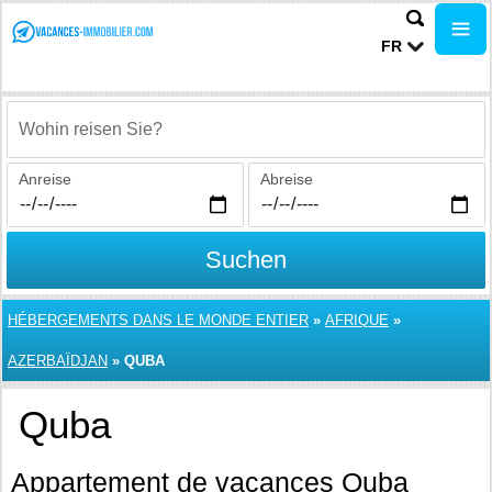
FR
Wohin reisen Sie?
Anreise
Abreise
Suchen
HÉBERGEMENTS DANS LE MONDE ENTIER
»
AFRIQUE
»
AZERBAÏDJAN
»
QUBA
Quba
Appartement de vacances Quba