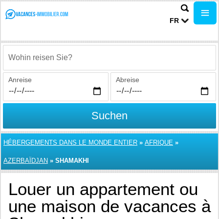
FR
Wohin reisen Sie?
Anreise
Abreise
Suchen
HÉBERGEMENTS DANS LE MONDE ENTIER
»
AFRIQUE
»
AZERBAÏDJAN
»
SHAMAKHI
Louer un appartement ou
une maison de vacances à