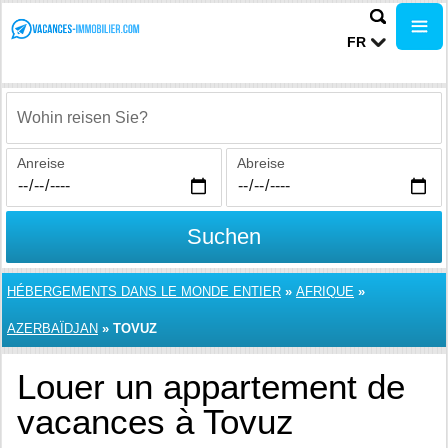
FR
Wohin reisen Sie?
Anreise
Abreise
Suchen
HÉBERGEMENTS DANS LE MONDE ENTIER
»
AFRIQUE
»
AZERBAÏDJAN
»
TOVUZ
Louer un appartement de
vacances à Tovuz