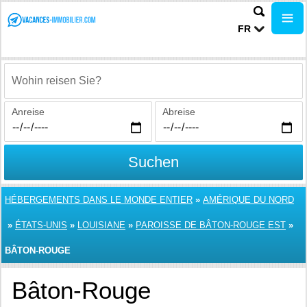
FR
Wohin reisen Sie?
Anreise
Abreise
Suchen
HÉBERGEMENTS DANS LE MONDE ENTIER
»
AMÉRIQUE DU NORD
»
ÉTATS-UNIS
»
LOUISIANE
»
PAROISSE DE BÂTON-ROUGE EST
»
BÂTON-ROUGE
Bâton-Rouge