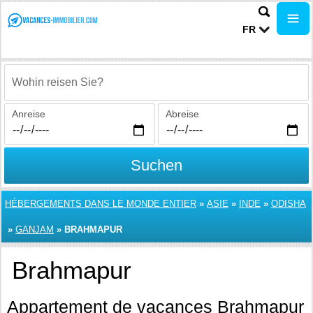
FR
Wohin reisen Sie?
Anreise
Abreise
Suchen
HÉBERGEMENTS DANS LE MONDE ENTIER
»
ASIE
»
INDE
»
ODISHA
»
GANJAM
»
BRAHMAPUR
Brahmapur
Appartement de vacances Brahmapur