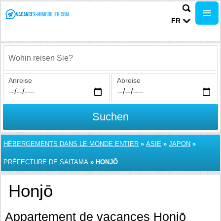
FR
Wohin reisen Sie?
Anreise
Abreise
Suchen
HÉBERGEMENTS DANS LE MONDE ENTIER
»
ASIE
»
JAPON
»
PRÉFECTURE DE SAITAMA
»
HONJŌ
Honjō
Appartement de vacances Honjō