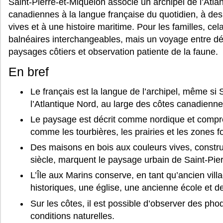
Saint-Pierre-et-Miquelon associe un archipel de l’Atla
canadiennes à la langue française du quotidien, à de
vives et à une histoire maritime. Pour les familles, c
balnéaires interchangeables, mais un voyage entre déco
paysages côtiers et observation patiente de la faune.
En bref
Le français est la langue de l’archipel, même si 
l’Atlantique Nord, au large des côtes canadienne
Le paysage est décrit comme nordique et compre
comme les tourbières, les prairies et les zones fo
Des maisons en bois aux couleurs vives, constru
siècle, marquent le paysage urbain de Saint-Pier
L’Île aux Marins conserve, en tant qu’ancien vil
historiques, une église, une ancienne école et
Sur les côtes, il est possible d’observer des pho
conditions naturelles.