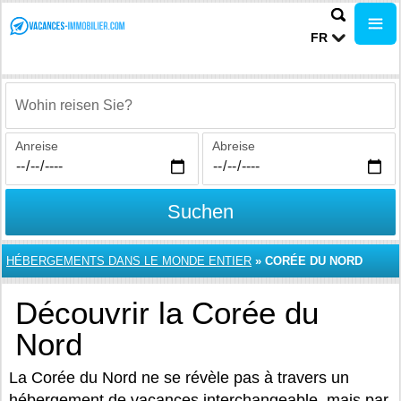
FR
Wohin reisen Sie?
Anreise
Abreise
Suchen
HÉBERGEMENTS DANS LE MONDE ENTIER
»
CORÉE DU NORD
Découvrir la Corée du
Nord
La Corée du Nord ne se révèle pas à travers un
hébergement de vacances interchangeable, mais par