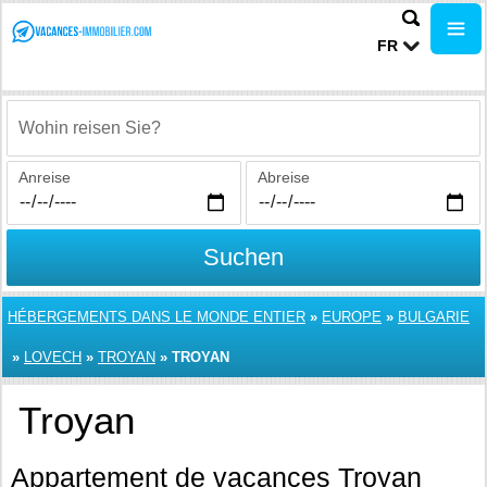
FR
Wohin reisen Sie?
Anreise
Abreise
Suchen
HÉBERGEMENTS DANS LE MONDE ENTIER
»
EUROPE
»
BULGARIE
»
LOVECH
»
TROYAN
»
TROYAN
Troyan
Appartement de vacances Troyan