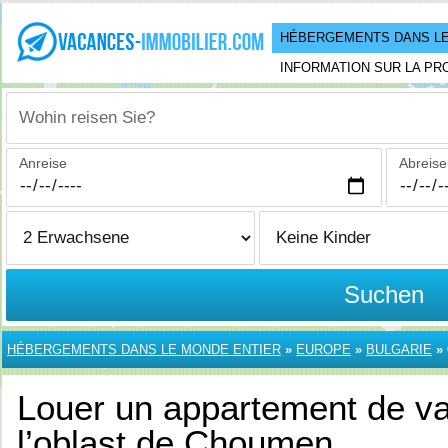
HÉBERGEMENTS DANS LE
INFORMATION SUR LA PR
Wohin reisen Sie?
Anreise
Abreise
Suchen
HÉBERGEMENTS DANS LE MONDE ENTIER
»
EUROPE
»
BULGARIE
»
Louer un appartement de v
l’oblast de Choumen