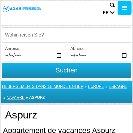
FR
Wohin reisen Sie?
Anreise
Abreise
Suchen
HÉBERGEMENTS DANS LE MONDE ENTIER
»
EUROPE
»
ESPAGNE
»
NAVARRE
»
ASPURZ
Aspurz
Appartement de vacances Aspurz