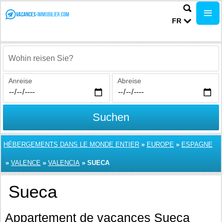
FR
Wohin reisen Sie?
Anreise
Abreise
Suchen
HÉBERGEMENTS DANS LE MONDE ENTIER
»
EUROPE
»
ESPAGNE
»
VALENCE
»
VALENCIA
»
SUECA
Sueca
Appartement de vacances Sueca