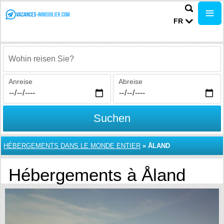
FR
Wohin reisen Sie?
Anreise
Abreise
Suchen
HÉBERGEMENTS DANS LE MONDE ENTIER
»
ÅLAND
Hébergements à Åland