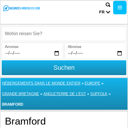
FR
Wohin reisen Sie?
Anreise
Abreise
Suchen
HÉBERGEMENTS DANS LE MONDE ENTIER
»
EUROPE
»
GRANDE-BRETAGNE
»
ANGLETERRE DE L'EST
»
SUFFOLK
»
BRAMFORD
Bramford