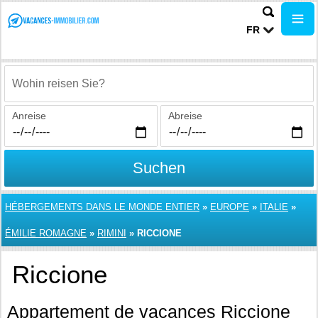
FR
Wohin reisen Sie?
Anreise
Abreise
Suchen
HÉBERGEMENTS DANS LE MONDE ENTIER
»
EUROPE
»
ITALIE
»
ÉMILIE ROMAGNE
»
RIMINI
»
RICCIONE
Riccione
Appartement de vacances Riccione