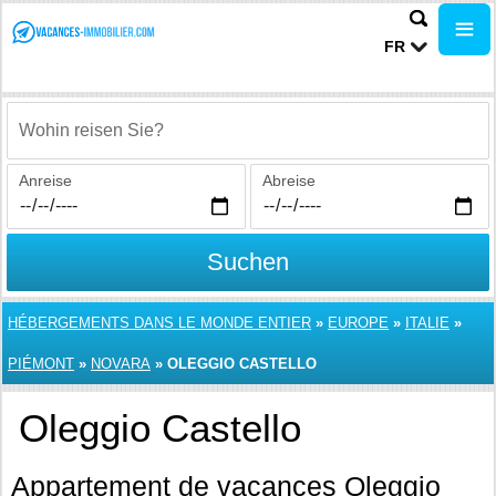
FR
Wohin reisen Sie?
Anreise
Abreise
Suchen
HÉBERGEMENTS DANS LE MONDE ENTIER
»
EUROPE
»
ITALIE
»
PIÉMONT
»
NOVARA
»
OLEGGIO CASTELLO
Oleggio Castello
Appartement de vacances Oleggio