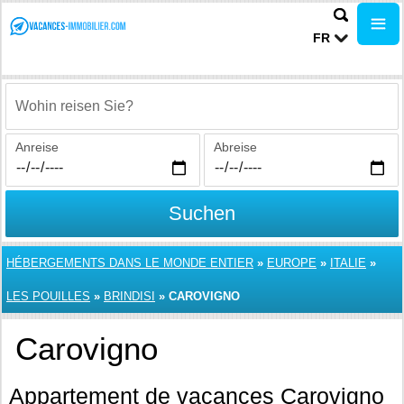
FR
Wohin reisen Sie?
Anreise
Abreise
Suchen
HÉBERGEMENTS DANS LE MONDE ENTIER
»
EUROPE
»
ITALIE
»
LES POUILLES
»
BRINDISI
»
CAROVIGNO
Carovigno
Appartement de vacances Carovigno