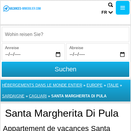
FR
Wohin reisen Sie?
Anreise
Abreise
Suchen
HÉBERGEMENTS DANS LE MONDE ENTIER
»
EUROPE
»
ITALIE
»
SARDAIGNE
»
CAGLIARI
»
SANTA MARGHERITA DI PULA
Santa Margherita Di Pula
Appartement de vacances Santa