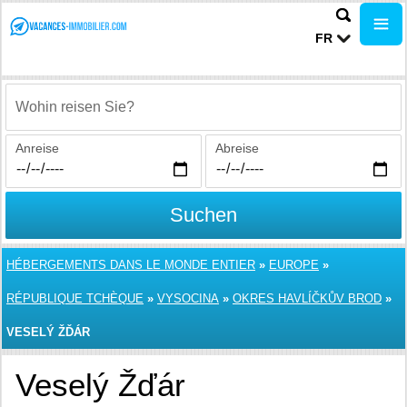
FR
Wohin reisen Sie?
Anreise
Abreise
Suchen
HÉBERGEMENTS DANS LE MONDE ENTIER
»
EUROPE
»
RÉPUBLIQUE TCHÈQUE
»
VYSOCINA
»
OKRES HAVLÍČKŮV BROD
»
VESELÝ ŽĎÁR
Veselý Žďár