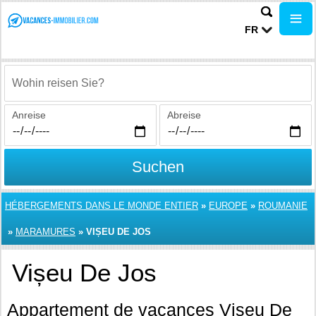
FR
Wohin reisen Sie?
Anreise
Abreise
Suchen
HÉBERGEMENTS DANS LE MONDE ENTIER
»
EUROPE
»
ROUMANIE
»
MARAMURES
»
VIȘEU DE JOS
Vișeu De Jos
Appartement de vacances Vișeu De