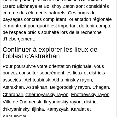
Ozero Blizhneye et Bol’shoy Zaton sont considérés
comme des éléments naturels. Ces noms de
paysages concrets complètent l'orientation régionale
et montrent pourquoi il est important de tenir compte
de l'espace précis souhaité lors de la recherche
d'hébergement.
Continuer à explorer les lieux de
l'oblast d'Astrakhan
Pour poursuivre votre orientation régionale, vous
pouvez consulter séparément les lieux et districts
associés :
Achtoubinsk
,
Akhtubinskiy rayon
,
Astrakhan
,
Astrakhan
,
Belgorodskiy rayon
,
Chagan
,
Charabali
,
Chernoyarskiy rayon
,
Enotaevskiy rayon
,
Ville de Znamensk
,
Ikryaninskiy rayon
,
district
d'Ikryaninsky
,
Iljinka
,
Kamyzyak
,
Karalat
et
Karaulnoye
.