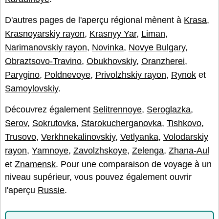
D'autres pages de l'aperçu régional mènent à
Krasa
,
Krasnoyarskiy rayon
,
Krasnyy Yar
,
Liman
,
Narimanovskiy rayon
,
Novinka
,
Novye Bulgary
,
Obraztsovo-Travino
,
Obukhovskiy
,
Oranzherei
,
Parygino
,
Poldnevoye
,
Privolzhskiy rayon
,
Rynok
et
Samoylovskiy
.
Découvrez également
Selitrennoye
,
Seroglazka
,
Serov
,
Sokrutovka
,
Starokucherganovka
,
Tishkovo
,
Trusovo
,
Verkhnekalinovskiy
,
Vetlyanka
,
Volodarskiy
rayon
,
Yamnoye
,
Zavolzhskoye
,
Zelenga
,
Zhana-Aul
et
Znamensk
. Pour une comparaison de voyage à un
niveau supérieur, vous pouvez également ouvrir
l'aperçu
Russie
.