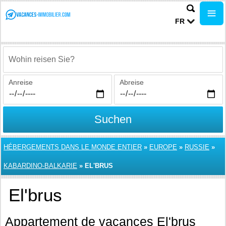
FR
Wohin reisen Sie?
Anreise
Abreise
Suchen
HÉBERGEMENTS DANS LE MONDE ENTIER
»
EUROPE
»
RUSSIE
»
KABARDINO-BALKARIE
»
EL'BRUS
El'brus
Appartement de vacances El'brus