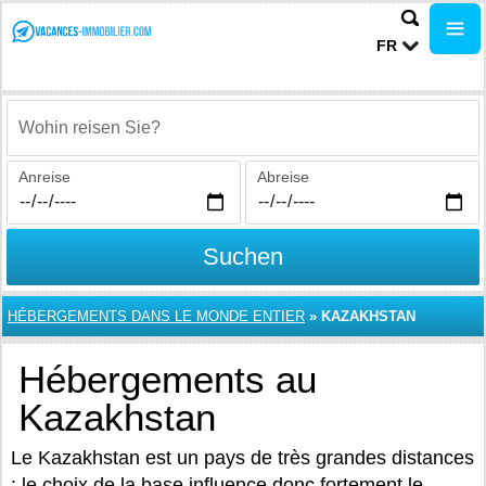
FR
Wohin reisen Sie?
Anreise
Abreise
Suchen
HÉBERGEMENTS DANS LE MONDE ENTIER
»
KAZAKHSTAN
Hébergements au
Kazakhstan
Le Kazakhstan est un pays de très grandes distances
; le choix de la base influence donc fortement le