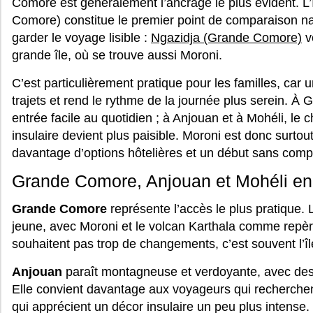
Comore est généralement l’ancrage le plus évident. L’
Comore) constitue le premier point de comparaison na
garder le voyage lisible :
Ngazidja (Grande Comore)
v
grande île, où se trouve aussi Moroni.
C’est particulièrement pratique pour les familles, car u
trajets et rend le rythme de la journée plus serein. À
entrée facile au quotidien ; à Anjouan et à Mohéli, le 
insulaire devient plus paisible. Moroni est donc surtout
davantage d’options hôtelières et un début sans compl
Grande Comore, Anjouan et Mohéli en 
Grande Comore
représente l’accès le plus pratique. L’
jeune, avec Moroni et le volcan Karthala comme repèr
souhaitent pas trop de changements, c’est souvent l’îl
Anjouan
paraît montagneuse et verdoyante, avec des
Elle convient davantage aux voyageurs qui recherch
qui apprécient un décor insulaire un peu plus intense.