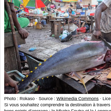
Photo : Rokaso · Source :
Wikimedia Commons
· Lic
Si vous souhaitez comprendre la destination à travers 
bons points d’ancrage : le Mkatra Foutra et la Langouste