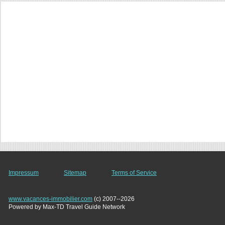
Impressum
Sitemap
Terms of Service
www.vacances-immobilier.com
(c) 2007--2026
Powered by Max-TD Travel Guide Network