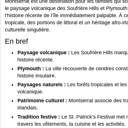
Montserrat est une destination pour les familles qui sou
le paysage volcanique des Soufrière Hills et Plymouth
l’histoire récente de l’île immédiatement palpable. À c
tropicale, des portions de littoral et un héritage afro-ir
culturelle singulière.
En bref
Paysage volcanique :
Les Soufrière Hills marq
histoire récente.
Plymouth :
La ville recouverte de cendres const
histoire insulaire.
Paysages naturels :
Les forêts tropicales et le
volcanique.
Patrimoine culturel :
Montserrat associe des trad
irlandais.
Tradition festive :
Le St. Patrick’s Festival met
travers les vêtements, la cuisine et les activités.