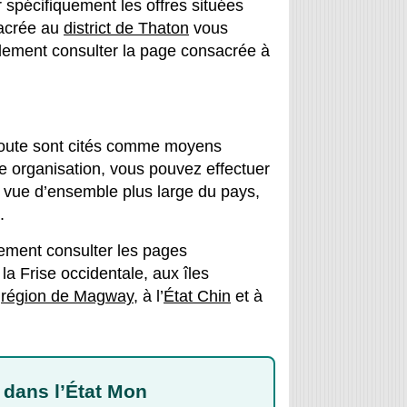
r spécifiquement les offres situées
sacrée au
district de Thaton
vous
lement consulter la page consacrée à
a route sont cités comme moyens
re organisation, vous pouvez effectuer
vue d’ensemble plus large du pays,
.
ement consulter les pages
a Frise occidentale, aux îles
a
région de Magway
, à l’
État Chin
et à
dans l’État Mon