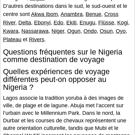
D’autres destinations dans le sud, le sud-ouest et le
centre sont
Akwa Ibom
,
Anambra
,
Benue
,
Cross
River
,
Delta
,
Ebonyi
,
Edo
,
Ekiti
,
Enugu
,
Flüsse
,
Kogi
,
Kwara
,
Nassarawa
,
Niger
,
Ogun
,
Ondo
,
Osun
,
Oyo
,
Plateau
et
Rivers
.
Questions fréquentes sur le Nigeria
comme destination de voyage
Quelles expériences de voyage
différentes peut-on opposer au
Nigeria ?
Lagos associe la tradition yoruba à des images de
ville, de plage et de lagune. Abuja met l’accent sur
l’urbain avec le Millennium Park. Dans le nord, la
Durbar et les courses de chevaux représentent une
autre orientation culturelle, tandis que Mubi et le