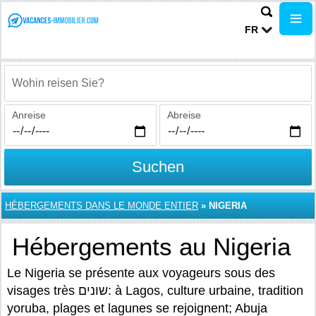
FR
Wohin reisen Sie?
Anreise
Abreise
Suchen
HÉBERGEMENTS DANS LE MONDE ENTIER
»
NIGERIA
Hébergements au Nigeria
Le Nigeria se présente aux voyageurs sous des
visages très שונים: à Lagos, culture urbaine, tradition
yoruba, plages et lagunes se rejoignent; Abuja