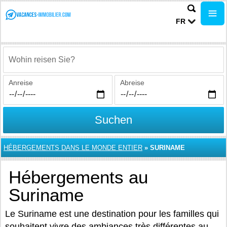
FR
Wohin reisen Sie?
Anreise
Abreise
Suchen
HÉBERGEMENTS DANS LE MONDE ENTIER
»
SURINAME
Hébergements au
Suriname
Le Suriname est une destination pour les familles qui
souhaitent vivre des ambiances très différentes au