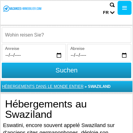
FR
Wohin reisen Sie?
Anreise
Abreise
Suchen
HÉBERGEMENTS DANS LE MONDE ENTIER
»
SWAZILAND
Hébergements au
Swaziland
Eswatini, encore souvent appelé Swaziland sur
d’anciens sites germanophones, déploie son