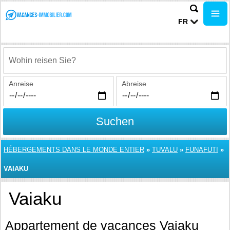
FR
Wohin reisen Sie?
Anreise
Abreise
Suchen
HÉBERGEMENTS DANS LE MONDE ENTIER
»
TUVALU
»
FUNAFUTI
»
VAIAKU
Vaiaku
Appartement de vacances Vaiaku