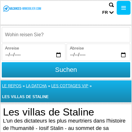
FR
Wohin reisen Sie?
Anreise
Abreise
Suchen
LE REPOS
»
LA DATCHA
»
LES COTTAGES VIP
»
LES VILLAS DE STALINE
Les villas de Staline
L'un des dictateurs les plus meurtriers dans l'histoire
de l'humanité - Iosif Stalin - au sommet de sa