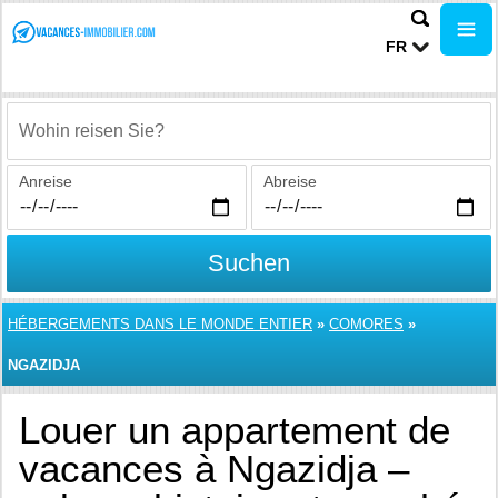
FR
Wohin reisen Sie?
Anreise
Abreise
Suchen
HÉBERGEMENTS DANS LE MONDE ENTIER
»
COMORES
»
NGAZIDJA
Louer un appartement de
vacances à Ngazidja –